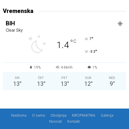
Vremenska
BIH
Clear Sky
°
7
°
C
1.4
°
-3.3
19%
4.6kmh
1%
SRI
ČET
PET
SUB
NED
13
°
13
°
13
°
12
°
9
°
Naslovna
O nama
Oboljenja
KIROPRAKTIKA
Galerija
Novosti
Kontakt