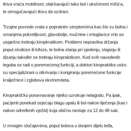
tkiva vraća mobilnost, olakšavajući tako bol i ukočenost mišića,
te omogučavajući tkivu da ozdravi.
Trzajne povrede vrata s popratnim simptomima kao što su bolna i
smanjena pokretljivost, glavobolje, mučnine i vrtoglavice vrlo se
uspješno tretiraju kiropkratikom. Problemi nepravilna držanja
poput skolioze ili kifoze, te bolna stanja pri sjedenju, stajanju ili
dizanju također se tretiraju kiropraktikom. Kod svih navedenih
tegoba se radi o poremećenoj funkciji, a doktori kiropraktike usko
su specijalizirani u otkrivanju i korigiranju poremećene funkcije
kralježnice i zglobova ekstremiteta.
Kiropraktičko poravnavanje rijetko uzrokuje nelagodu. Pa ipak,
pacijenti ponekad osjećaju blagu upalu ili bol nakon liječenja (kao i
nakon određenih vježbi) koja obično nestaje za 12 do 48 sati.
U mnogim slučajevima, poput bolova u donjem dijelu leđa,