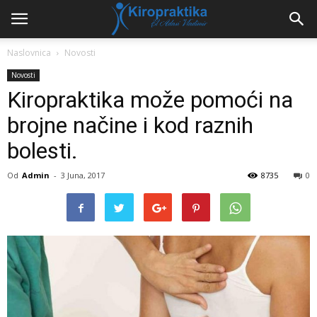
Naslovnica
Novosti
Novosti
Kiropraktika može pomoći na
brojne načine i kod raznih
bolesti.
Od
Admin
-
3 Juna, 2017
8735
0