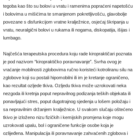
tegoba kao što su bolovi u vratu i ramenima popraćeni napetošću
i bolovima u mišićima te smanjenom pokretljivošću, glavobolje
povezane s disfunkcijom vratne kralježnice, osjećaj škripanja u
vratu, neuralgični bolovi u rukama ili nogama, diskopatija, išijas i
lumbago.
Najčešća terapeutska procedura koju rade kiropraktičari poznata
je pod nazivom “kiropraktičko poravnavanje”. Svrha ovog je
vraćanje mobilnosti zglobovima ručno koristeći kotroliranu silu na
zglobove koji su postali hipomobilni ili im je kretanje ograničeno,
kao rezultat ozljede tkiva. Ozljedu tkiva može uzrokovati neka
nezgoda ili kretnja poput nepravilnog podizanja teških objekata ili
ponavljajući stres, poput dugotrajnog sjedenja u lošem položaju i
sa nepravilnim držanjem kralježnice. U svakom slučaju oštećeno
tkivo je izloženo nizu fizičkih i kemijskih promjena koje mogu
uzrokovati upalu, bol i ograničene funkcije osobe koja je
ozlijeđena. Manipulacija ili poravnavanje zahvaćenih zglobova i