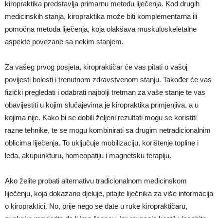
kiropraktika predstavlja primarnu metodu liječenja. Kod drugih
medicinskih stanja, kiropraktika može biti komplementarna ili
pomoćna metoda liječenja, koja olakšava muskuloskeletalne
aspekte povezane sa nekim stanjem.
Za vašeg prvog posjeta, kiropraktičar će vas pitati o vašoj
povijesti bolesti i trenutnom zdravstvenom stanju. Također će vas
fizički pregledati i odabrati najbolji tretman za vaše stanje te vas
obavijestiti u kojim slučajevima je kiropraktika primjenjiva, a u
kojima nije. Kako bi se dobili željeni rezultati mogu se koristiti
razne tehnike, te se mogu kombinirati sa drugim netradicionalnim
oblicima liječenja. To uključuje mobilizaciju, korištenje topline i
leda, akupunkturu, homeopatiju i magnetsku terapiju.
Ako želite probati alternativu tradicionalnom medicinskom
liječenju, koja dokazano djeluje, pitajte liječnika za više informacija
o kiropraktici. No, prije nego se date u ruke kiropraktičaru,