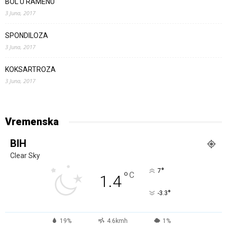
BOL U RAMENU
3 Juna, 2017
SPONDILOZA
3 Juna, 2017
KOKSARTROZA
3 Juna, 2017
Vremenska
BIH
Clear Sky
°
7
°
C
1.4
°
-3.3
19%
4.6kmh
1%