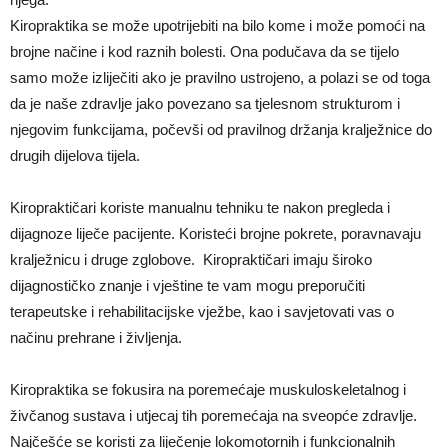
Kiropraktika se može upotrijebiti na bilo kome i može pomoći na
brojne načine i kod raznih bolesti. Ona podučava da se tijelo
samo može izliječiti ako je pravilno ustrojeno, a polazi se od toga
da je naše zdravlje jako povezano sa tjelesnom strukturom i
njegovim funkcijama, počevši od pravilnog držanja kralježnice do
drugih dijelova tijela.
Kiropraktičari koriste manualnu tehniku te nakon pregleda i
dijagnoze liječe pacijente. Koristeći brojne pokrete, poravnavaju
kralježnicu i druge zglobove. Kiropraktičari imaju široko
dijagnostičko znanje i vještine te vam mogu preporučiti
terapeutske i rehabilitacijske vježbe, kao i savjetovati vas o
načinu prehrane i življenja.
Kiropraktika se fokusira na poremećaje muskuloskeletalnog i
živčanog sustava i utjecaj tih poremećaja na sveopće zdravlje.
Najčešće se koristi za liječenje lokomotornih i funkcionalnih