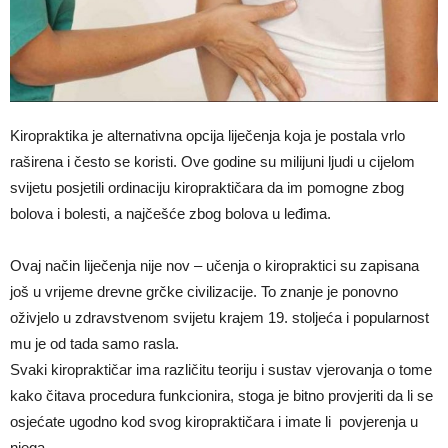
Kiropraktika je alternativna opcija liječenja koja je postala vrlo
raširena i često se koristi. Ove godine su milijuni ljudi u cijelom
svijetu posjetili ordinaciju kiropraktičara da im pomogne zbog
bolova i bolesti, a najčešće zbog bolova u leđima.
Ovaj način liječenja nije nov – učenja o kiropraktici su zapisana
još u vrijeme drevne grčke civilizacije. To znanje je ponovno
oživjelo u zdravstvenom svijetu krajem 19. stoljeća i popularnost
mu je od tada samo rasla.
Svaki kiropraktičar ima različitu teoriju i sustav vjerovanja o tome
kako čitava procedura funkcionira, stoga je bitno provjeriti da li se
osjećate ugodno kod svog kiropraktičara i imate li povjerenja u
njega.