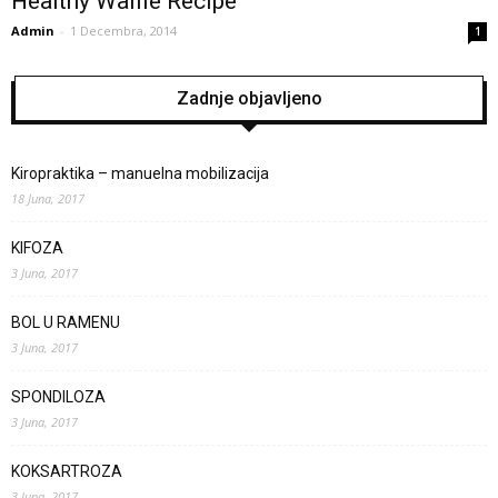
Healthy Waffle Recipe
Admin
-
1 Decembra, 2014
1
Zadnje objavljeno
Kiropraktika – manuelna mobilizacija
18 Juna, 2017
KIFOZA
3 Juna, 2017
BOL U RAMENU
3 Juna, 2017
SPONDILOZA
3 Juna, 2017
KOKSARTROZA
3 Juna, 2017