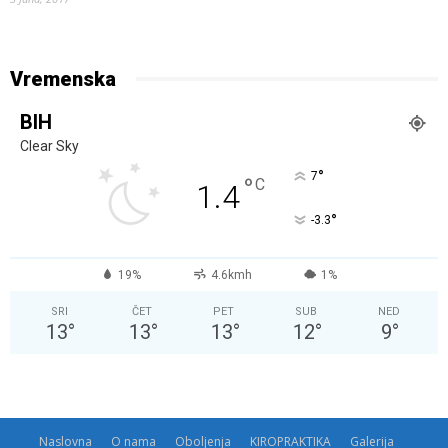
Vremenska
BIH
Clear Sky
°
7
°
C
1.4
°
-3.3
19%
4.6kmh
1%
SRI
ČET
PET
SUB
NED
13
°
13
°
13
°
12
°
9
°
Naslovna
O nama
Oboljenja
KIROPRAKTIKA
Galerija