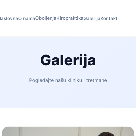
Oboljenja
Kiropraktika
Naslovna
O nama
Galerija
Kontakt
Galerija
Pogledajte našu kliniku i tretmane