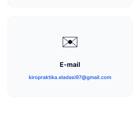
✉️
E-mail
kiropraktika.eladasi97@gmail.com