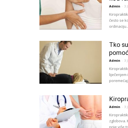
Admin
-
3 
Kiropraktik
često se kor
ordinaciju..
Tko su
pomoć
Admin
-
3 
Kiropraktik
liječenjem
poremećaja
Kiropr
Admin
-
3 
Kiroprakti
zglobova. 
prije više t