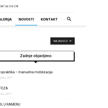
387 66 516 378
ALERIJA
NOVOSTI
KONTAKT
NAJNOVIJI
Zadnje objavljeno
ropraktika – manuelna mobilizacija
 Juna, 2017
IFOZA
Juna, 2017
OL U RAMENU