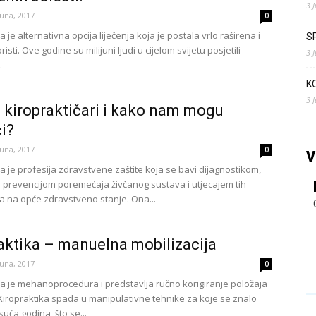
3 
Juna, 2017
0
a je alternativna opcija liječenja koja je postala vrlo raširena i
S
isti. Ove godine su milijuni ljudi u cijelom svijetu posjetili
3 
.
K
3 
 kiropraktičari i kako nam mogu
i?
Juna, 2017
0
V
a je profesija zdravstvene zaštite koja se bavi dijagnostikom,
 i prevencijom poremećaja živčanog sustava i utjecajem tih
 na opće zdravstveno stanje. Ona...
aktika – manuelna mobilizacija
Juna, 2017
0
ka je mehanoprocedura i predstavlja ručno korigiranje položaja
Kiropraktika spada u manipulativne tehnike za koje se znalo
isuća godina, što se...