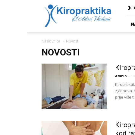
Kiropraktika
1
EL
ADASI
N
Naslovnica
Novosti
NOVOSTI
Kiropr
Admin
-
18
Kiroprakti
zglobova. 
prije više t
Kiropr
kod ra