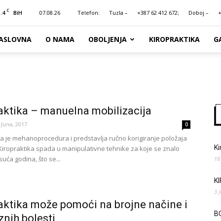
C
.4
07.08.26
Telefon:
Tuzla –
+387 62 412 672;
Doboj –
+
BiH
ASLOVNA
O NAMA
OBOLJENJA
KIROPRAKTIKA
G
aktika – manuelna mobilizacija
 Juna, 2017
0
ka je mehanoprocedura i predstavlja ručno korigiranje položaja
Ki
Kiropraktika spada u manipulativne tehnike za koje se znalo
isuća godina, što se...
18
K
3 
aktika može pomoći na brojne načine i
B
znih bolesti.