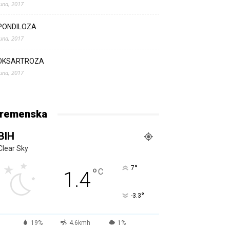
Juna, 2017
PONDILOZA
Juna, 2017
OKSARTROZA
Juna, 2017
remenska
BIH
Clear Sky
°
7
°
C
1.4
°
-3.3
19%
4.6kmh
1%