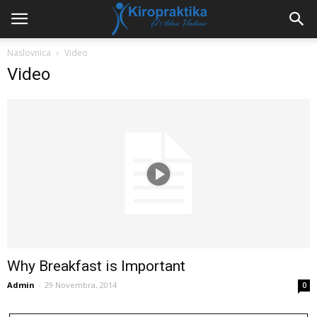
Naslovnica
Video
Video
Why Breakfast is Important
Admin
-
29 Novembra, 2014
0