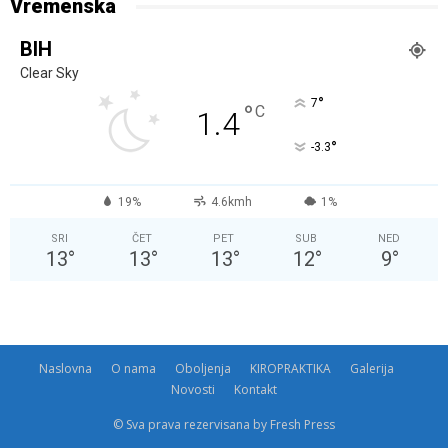
Vremenska
BIH
Clear Sky
°
7
°
C
1.4
°
-3.3
19%
4.6kmh
1%
SRI
ČET
PET
SUB
NED
13
°
13
°
13
°
12
°
9
°
Naslovna
O nama
Oboljenja
KIROPRAKTIKA
Galerija
Novosti
Kontakt
© Sva prava rezervisana by Fresh Press