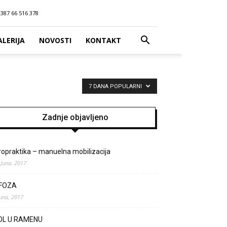
387 66 516 378
ALERIJA
NOVOSTI
KONTAKT
7 DANA POPULARNI
Zadnje objavljeno
ropraktika – manuelna mobilizacija
 Juna, 2017
IFOZA
Juna, 2017
OL U RAMENU