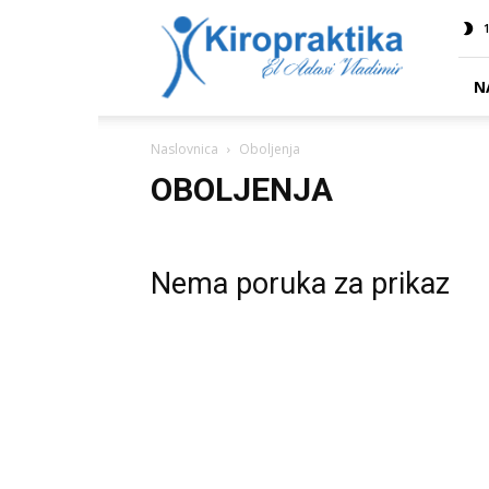
Kiropraktika
1
EL
ADASI
N
Naslovnica
Oboljenja
OBOLJENJA
Nema poruka za prikaz