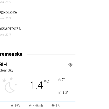
Juna, 2017
PONDILOZA
Juna, 2017
OKSARTROZA
Juna, 2017
remenska
BIH
Clear Sky
°
7
°
C
1.4
°
-3.3
19%
4.6kmh
1%