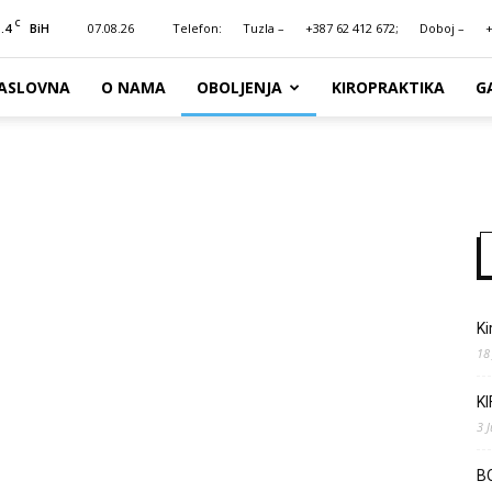
C
.4
07.08.26
Telefon:
Tuzla –
+387 62 412 672;
Doboj –
+
BiH
ASLOVNA
O NAMA
OBOLJENJA
KIROPRAKTIKA
G
Ki
18
K
3 
B