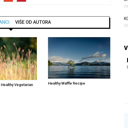
3 
K
ANCI
VIŠE OD AUTORA
3 
V
Healthy Waffle Recipe
 Healthy Vegetarian