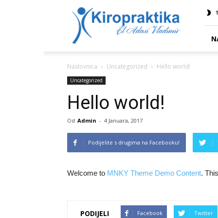
Kiropraktika
1
EL
ADASI
N
Naslovnica
Uncategorized
Hello world!
Uncategorized
Hello world!
Od
Admin
-
4 Januara, 2017
Podijelite s drugima na Facebooku!
Welcome to
MNKY Theme Demo Content
. This
PODIJELI
Facebook
Twitter