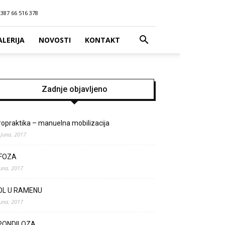
387 66 516 378
ALERIJA
NOVOSTI
KONTAKT
Zadnje objavljeno
ropraktika – manuelna mobilizacija
 Juna, 2017
IFOZA
Juna, 2017
OL U RAMENU
Juna, 2017
PONDILOZA