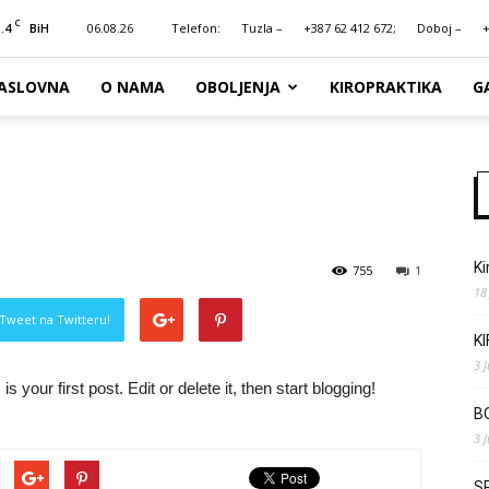
C
.4
06.08.26
Telefon:
Tuzla –
+387 62 412 672;
Doboj –
+
BiH
ASLOVNA
O NAMA
OBOLJENJA
KIROPRAKTIKA
G
Ki
755
1
18
Tweet na Twitteru!
K
3 
 is your first post. Edit or delete it, then start blogging!
B
3 
S