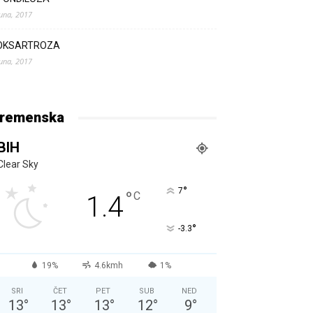
Juna, 2017
OKSARTROZA
Juna, 2017
remenska
BIH
Clear Sky
°
7
°
C
1.4
°
-3.3
19%
4.6kmh
1%
SRI
ČET
PET
SUB
NED
13
°
13
°
13
°
12
°
9
°