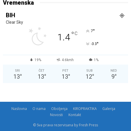
Vremenska
BIH
Clear Sky
°
7
°
C
1.4
°
-3.3
19%
4.6kmh
1%
SRI
ČET
PET
SUB
NED
13
°
13
°
13
°
12
°
9
°
Naslovna
O nama
Oboljenja
KIROPRAKTIKA
Galerija
Novosti
Kontakt
© Sva prava rezervisana by Fresh Press