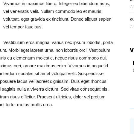
Vivamus in maximus libero. Integer eu bibendum risus,
3 
vel venenatis velit. Nullam commodo leo et mauris
volutpat, eget gravida ex tincidunt. Donec aliquet sapien
K
3 
vel tempor faucibus.
Vestibulum eros magna, varius nec ipsum lobortis, porta
V
. Morbi eget laoreet urna, non lobortis orci. Vestibulum
uris eu elementum molestie, neque risus commodo dui,
aximus orci, ornare maximus enim. Vivamus id neque id
 interdum sodales sit amet volutpat velit. Suspendisse
posuere lacus vel laoreet dignissim. Duis eget rhoncus
sagittis nulla a viverra dictum. Sed vitae consequat nisl.
rum risus efficitur. Praesent ultricies, dolor vel pretium
nt tortor metus mollis urna.