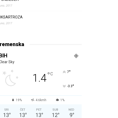
Juna, 2017
OKSARTROZA
Juna, 2017
remenska
BIH
Clear Sky
°
7
°
C
1.4
°
-3.3
19%
4.6kmh
1%
SRI
ČET
PET
SUB
NED
13
°
13
°
13
°
12
°
9
°