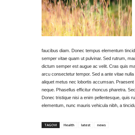
faucibus diam. Donec tempus elementum tincidunt
semper vitae quam ut pulvinar. Sed rutrum, ma
dictum semper est augue ac velit. Cras quis m
arcu consectetur tempor. Sed a ante vitae nulla
aliquet metus nec lobortis accumsan. Praesent 
neque. Phasellus efficitur rhoncus pharetra. Sed 
Donec tristique nisi a enim pellentesque, quis rut
elementum, nunc mauris vehicula nibh, a tincidu
TAGOVI
Health
latest
news