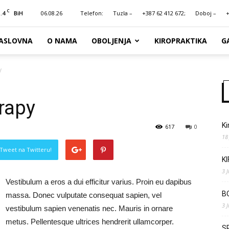
C
.4
06.08.26
Telefon:
Tuzla –
+387 62 412 672;
Doboj –
+
BiH
ASLOVNA
O NAMA
OBOLJENJA
KIROPRAKTIKA
G
y
rapy
Ki
617
0
18
Tweet na Twitteru!
K
3 
Vestibulum a eros a dui efficitur varius. Proin eu dapibus
B
massa. Donec vulputate consequat sapien, vel
3 
vestibulum sapien venenatis nec. Mauris in ornare
metus. Pellentesque ultrices hendrerit ullamcorper.
S