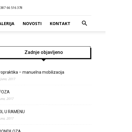
387 66 516 378
ALERIJA
NOVOSTI
KONTAKT
Zadnje objavljeno
ropraktika – manuelna mobilizacija
 Juna, 2017
IFOZA
Juna, 2017
OL U RAMENU
Juna, 2017
PONDILOZA