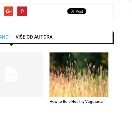
ANCI
VIŠE OD AUTORA
!
How to Be a Healthy Vegetarian