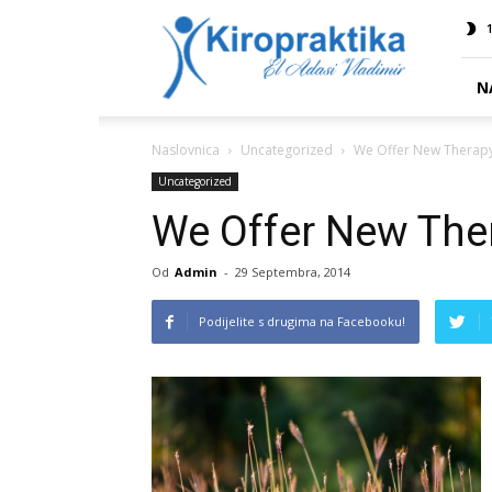
Kiropraktika
1
EL
ADASI
N
Naslovnica
Uncategorized
We Offer New Therap
Uncategorized
We Offer New The
Od
Admin
-
29 Septembra, 2014
Podijelite s drugima na Facebooku!